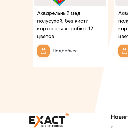
Акварельный мед
Акв
полусухой, без кисти,
пол
картонная коробкa, 12
кар
цветов
цве
Подробнее
Навиг