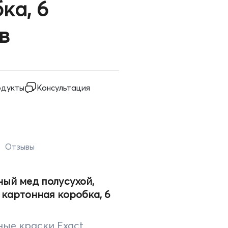
кa, 6
в
одукты
Консультация
Отзывы
ый мед полусухой,
, картонная коробкa, 6
ые краски Exact