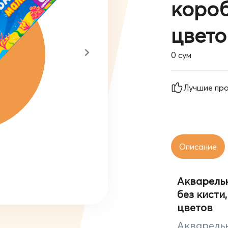
короб
цвето
0
сум
Лучшие пр
Описание
Акварельн
без кисти
цветов
Акварельн