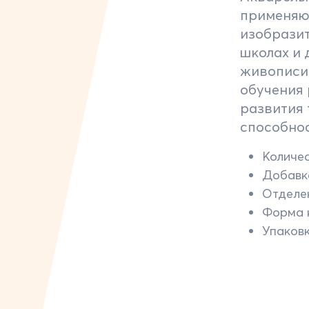
применяю
изобразит
школах и 
живописи
обучения
развития 
способно
Количес
Добавка
Отделен
Форма 
Упаковк