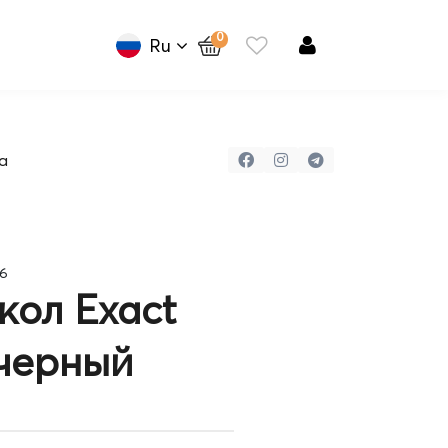
0
Ru
а
06
ол Exact
 черный