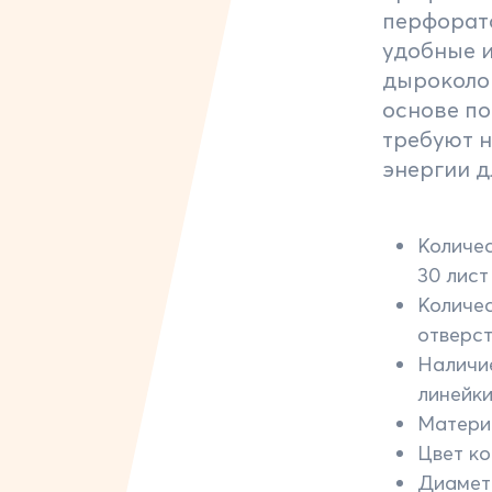
перфорат
удобные 
дыроколов
основе по
требуют 
энергии д
Количес
30 лист
Количе
отверст
Наличи
линейки
Материа
Цвет ко
Диамет