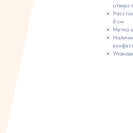
отверст
Рассто
8 см
Метка 
Наличи
конфетт
Упаковк