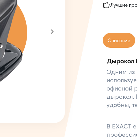
Лучшие пр
Описание
Дырокол E
Одним из 
использу
офисной р
дырокол. 
удобны, т
В EXACT 
професси