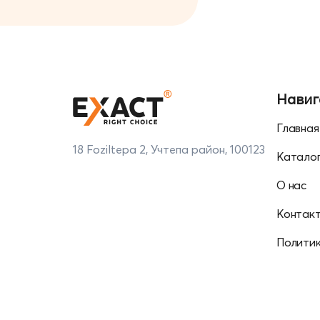
Навиг
Главная
18 Foziltepa 2, Учтепа район, 100123
Катало
О нас
Контак
Полити