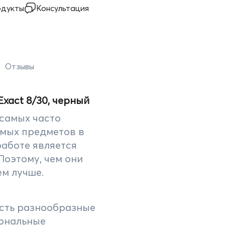
одукты
Консультация
Отзывы
xact 8/30, черный
самых часто
емых предметов в
аботе является
Поэтому, чем они
ем лучше.
есть разнообразные
ональные